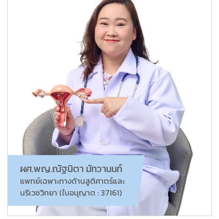
ผศ.พญ.ณัฐนิตา มัทวานนท์
แพทย์เฉพาะทางด้านสูติศาตร์และ
นรีเวชวิทยา (ใบอนุญาต : 37161)